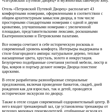
«Петровский Путевой Дворец» и музейно-выставочную зону.
Отель «Петровский Путевой Дворец» располагает 43
комфортными номерами, оформленными в соответствии с
общим архитектурным замыслом дворца, в том числе
просторными стандартными номерами с одной и двумя
кроватями, улучшенными номерами с увеличенной
площадью, представительскими люксами, роскошными
Екатерининскими и Петровскими палатами.
Все номера сочетают в себе историческую роскошь и
современный уровень комфорта. Интерьеры выдержаны в
стиле благородного ампира: натуральное дерево, теплые
насыщенные цвета, хрусталь, золото и инкрустация.
Безупречно подобранные сочетания уютной мебели, люстр и
бра, ковров и портьер делают номера Дворца поистине
царскими.
В отеле разработаны разнообразные специальные
предложения, включая проведение банкетов, свадеб, дней
рождения как для взрослых, так и детей, проводятся
исторические экскурсии по дворцу.
Также в отеле создан современный оздоровительный центр. В
него входит тренажерный зал, где установлены тренажеры от
ведущих мировых производителей, отобранные исходя из