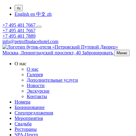
ru
English
en
中文
zh
+7 495 401 7667
+7 495 401 7667
+7 495 401 7889
info@petroffpalacehotel.com
Москва,
Ленинградский проспект, 40
Забронировать
Меню
О нас
О нас
Галерея
Дополнительные услуги
Новости
Экскурсии
Контакты
Номера
Бронирование
Спецпредложения
Мероприятия
Свадьба
Рестораны
SPA-Центр