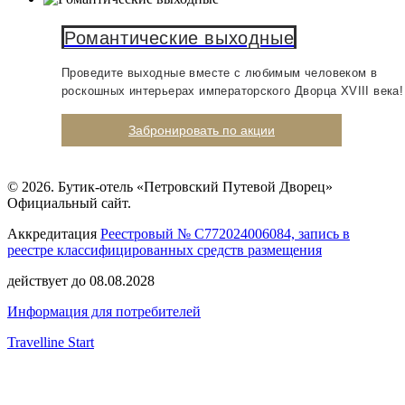
Романтические выходные
Проведите выходные вместе с любимым человеком в
роскошных интерьерах императорского Дворца XVIII века
Предыдущий
Следу
слайд
слайд
Забронировать по акции
© 2026. Бутик-отель «Петровский Путевой Дворец»
Официальный сайт.
Аккредитация
Реестровый № С772024006084, запись в
реестре классифицированных средств размещения
действует до 08.08.2028
Информация для потребителей
Travelline Start