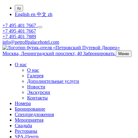
ru
English
en
中文
zh
+7 495 401 7667
+7 495 401 7667
+7 495 401 7889
info@petroffpalacehotel.com
Москва,
Ленинградский проспект, 40
Забронировать
Меню
О нас
О нас
Галерея
Дополнительные услуги
Новости
Экскурсии
Контакты
Номера
Бронирование
Спецпредложения
Мероприятия
Свадьба
Рестораны
SPA-Центр